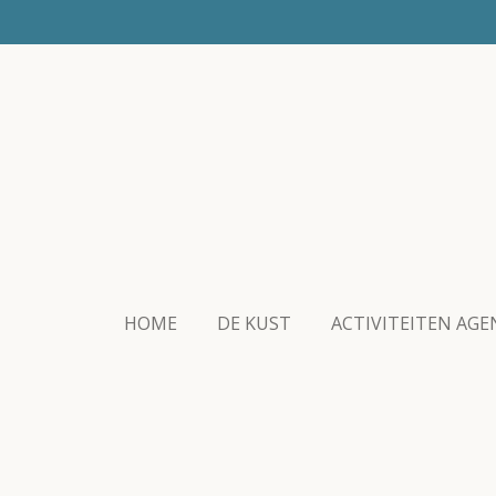
Ga
direct
naar
de
hoofdinhoud
HOME
DE KUST
ACTIVITEITEN AG